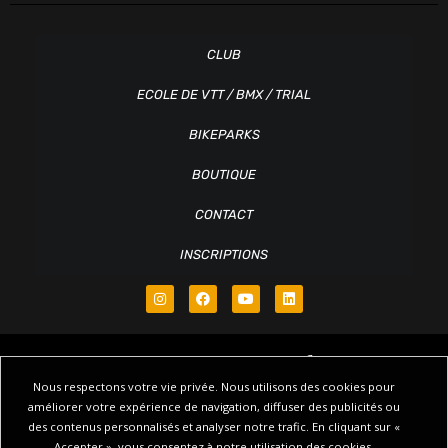
CLUB
ECOLE DE VTT / BMX / TRIAL
BIKEPARKS
BOUTIQUE
CONTACT
INSCRIPTIONS
Nous respectons votre vie privée. Nous utilisons des cookies pour
améliorer votre expérience de navigation, diffuser des publicités ou
des contenus personnalisés et analyser notre trafic. En cliquant sur «
© Copyright 2018 – 2026 Ridin’Family – Tous droits réservés |
Plan du
Accepter », vous consentez à notre utilisation des cookies.