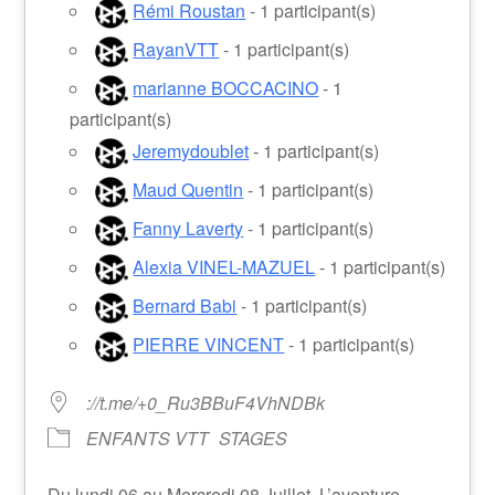
Rémi Roustan
- 1 participant(s)
RayanVTT
- 1 participant(s)
marianne BOCCACINO
- 1
participant(s)
Jeremydoublet
- 1 participant(s)
Maud Quentin
- 1 participant(s)
Fanny Laverty
- 1 participant(s)
Alexia VINEL-MAZUEL
- 1 participant(s)
Bernard Babi
- 1 participant(s)
PIERRE VINCENT
- 1 participant(s)
://t.me/+0_Ru3BBuF4VhNDBk
ENFANTS VTT
STAGES
Du lundi 06 au Mercredi 08 Juillet. L’aventure