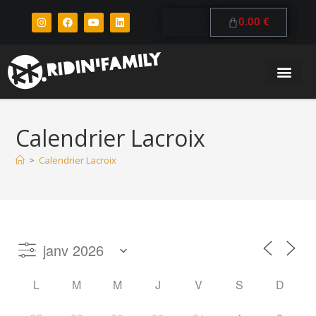
0.00
€
Calendrier Lacroix
>
Calendrier Lacroix
L
M
M
J
V
S
D