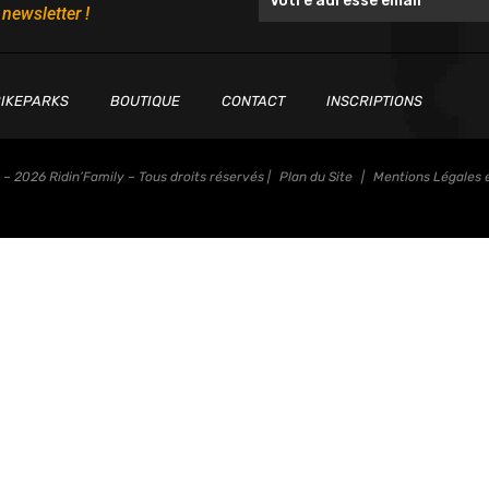
 newsletter !
IKEPARKS
BOUTIQUE
CONTACT
INSCRIPTIONS
– 2026 Ridin’Family – Tous droits réservés |
Plan du Site
|
Mentions Légales e