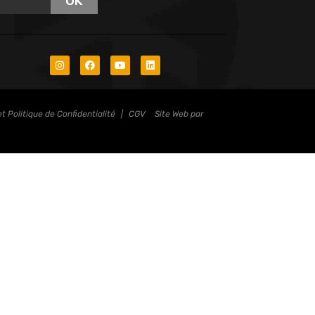
OK
t Politique de Confidentialité
|
CGV
Site Web par