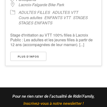
Lacroix-Falgarde Bike Park
ADULTES FILLES
ADULTES VTT
Cours adultes
ENFANTS VTT
STAGES
STAGES ENFANTS
Stage d'initiation au VTT 100% filles à Lacroix
Public : Les adultes et les jeunes filles à partir de
12 ans (accompagnées de leur maman). [...]
PLUS D’INFOS
Pour ne rien rater de l’actualité de Ridin’Family,
Inscrivez-vous à notre newsletter !