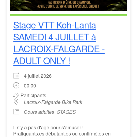
Stage VTT Koh-Lanta
SAMEDI 4 JUILLET à
LACROIX-FALGARDE -
ADULT ONLY !
4 juillet 2026
00:00
Participants
Lacroix-Falgarde Bike Park
Cours adultes
STAGES
Il n'y a pas d'âge pour s'amuser !
Pratiquants.es débutant.es ou confirmé.es en