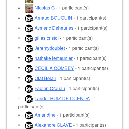
Nicolas G
- 1 participant(s)
Arnaud BOUQUIN
- 1 participant(s)
Aymeric Deheurles
- 1 participant(s)
gilles cristol
- 1 participant(s)
Jeremydoublet
- 1 participant(s)
nathalie lemeunier
- 1 participant(s)
CECILIA COMBEY
- 1 participant(s)
Olaf Belair
- 1 participant(s)
Fabien Crouau
- 1 participant(s)
Lander RUIZ DE OCENDA
- 1
participant(s)
Amandine
- 1 participant(s)
Alexandre CLAVE
- 1 participant(s)