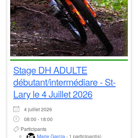
Stage DH ADULTE
débutant/intermédiare - St-
Lary le 4 Juillet 2026
4 juillet 2026
08:00 - 18:00
Participants
Marie Garcia
- 1 participant(s)