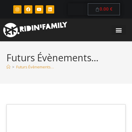
0.00
€
Futurs Évènements…
>
Futurs Évènements…