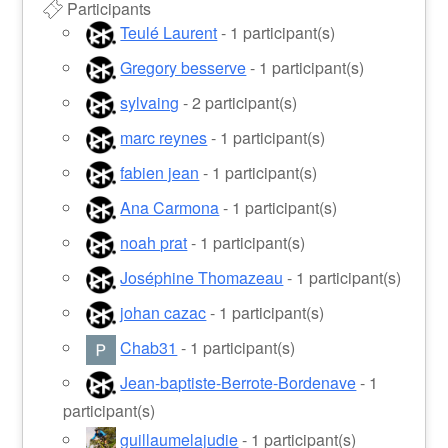
Participants
Teulé Laurent
- 1 participant(s)
Gregory besserve
- 1 participant(s)
sylvaing
- 2 participant(s)
marc reynes
- 1 participant(s)
fabien jean
- 1 participant(s)
Ana Carmona
- 1 participant(s)
noah prat
- 1 participant(s)
Joséphine Thomazeau
- 1 participant(s)
johan cazac
- 1 participant(s)
Chab31
- 1 participant(s)
Jean-baptiste-Berrote-Bordenave
- 1
participant(s)
guillaumelajudie
- 1 participant(s)