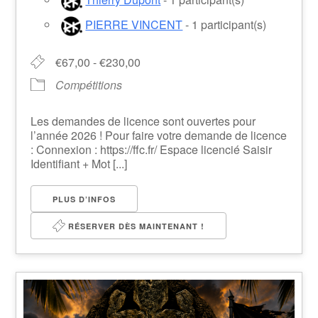
PIERRE VINCENT
- 1 participant(s)
€67,00 - €230,00
Compétitions
Les demandes de licence sont ouvertes pour
l’année 2026 ! Pour faire votre demande de licence
: Connexion : https://ffc.fr/ Espace licencié Saisir
Identifiant + Mot [...]
PLUS D’INFOS
RÉSERVER DÈS MAINTENANT !