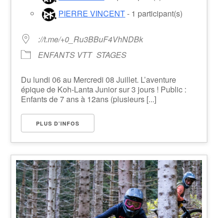
PIERRE VINCENT
- 1 participant(s)
://t.me/+0_Ru3BBuF4VhNDBk
ENFANTS VTT
STAGES
Du lundi 06 au Mercredi 08 Juillet. L’aventure
épique de Koh-Lanta Junior sur 3 jours ! Public :
Enfants de 7 ans à 12ans (plusieurs [...]
PLUS D’INFOS