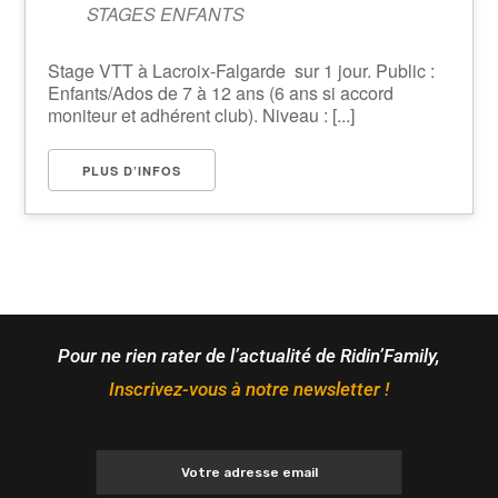
STAGES ENFANTS
Stage VTT à Lacroix-Falgarde sur 1 jour. Public :
Enfants/Ados de 7 à 12 ans (6 ans si accord
moniteur et adhérent club). Niveau : [...]
PLUS D’INFOS
Pour ne rien rater de l’actualité de Ridin’Family,
Inscrivez-vous à notre newsletter !