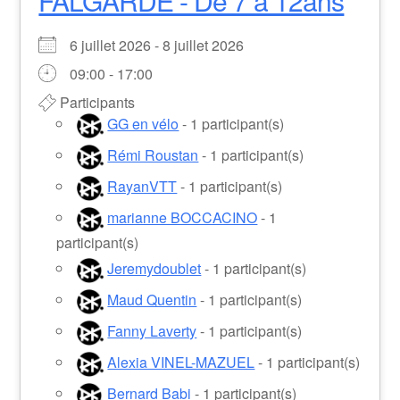
FALGARDE - De 7 à 12ans
6 juillet 2026 - 8 juillet 2026
09:00 - 17:00
Participants
GG en vélo
- 1 participant(s)
Rémi Roustan
- 1 participant(s)
RayanVTT
- 1 participant(s)
marianne BOCCACINO
- 1
participant(s)
Jeremydoublet
- 1 participant(s)
Maud Quentin
- 1 participant(s)
Fanny Laverty
- 1 participant(s)
Alexia VINEL-MAZUEL
- 1 participant(s)
Bernard Babi
- 1 participant(s)