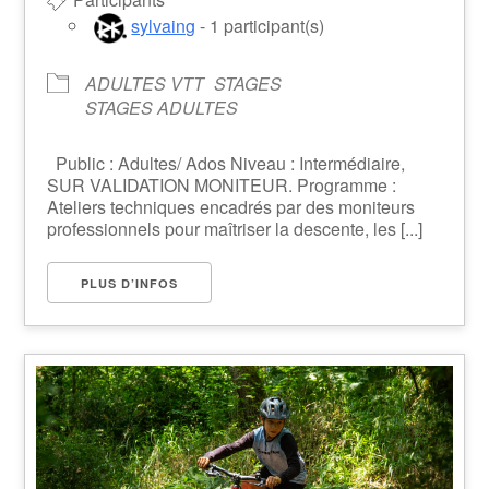
sylvaing
- 1 participant(s)
ADULTES VTT
STAGES
STAGES ADULTES
Public : Adultes/ Ados Niveau : Intermédiaire,
SUR VALIDATION MONITEUR. Programme :
Ateliers techniques encadrés par des moniteurs
professionnels pour maîtriser la descente, les [...]
PLUS D’INFOS