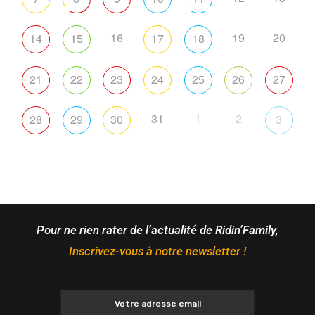
16
19
20
14
15
17
18
21
22
23
24
25
26
27
31
1
2
28
29
30
3
Pour ne rien rater de l’actualité de Ridin’Family,
Inscrivez-vous à notre newsletter !