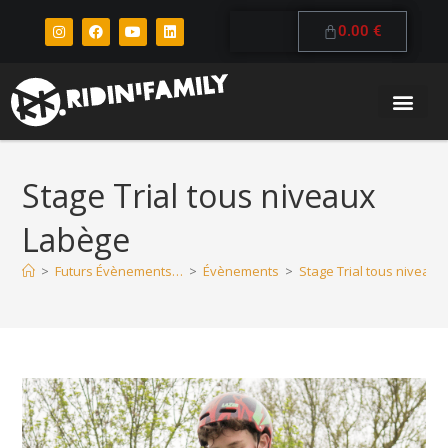
0.00
€
Stage Trial tous niveaux
Labège
>
Futurs Évènements…
>
Évènements
>
Stage Trial tous niveau