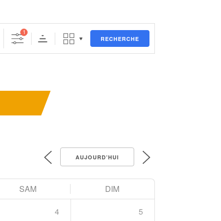
1
RECHERCHE
AUJOURD’HUI
SAM
DIM
4
5