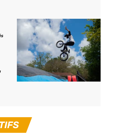
és
u
TIFS