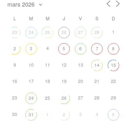
L
M
M
J
V
S
D
1
23
24
25
26
27
28
4
2
3
5
6
7
8
9
10
11
12
13
14
15
16
17
18
19
20
21
22
23
27
28
29
24
25
26
30
3
4
31
1
2
5