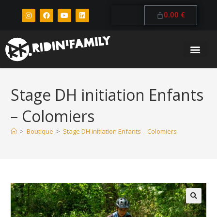
0.00
€
Stage DH initiation Enfants
– Colomiers
>
Boutique
>
Stage DH initiation Enfants – Colomiers
🔍