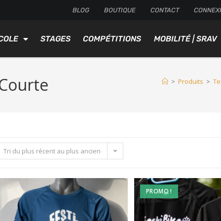
BLOG
BOUTIQUE
CONTACT
CONNEX
COLE
STAGES
COMPÉTITIONS
MOBILITÉ | SRAV
 Courte
>
Produits
>
Te
Tri du plus récent au plus ancien
PROMO !