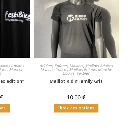
illots Adultes
Adultes
,
Enfants
,
Maillots
,
Maillots Adultes
nfants Manche
Manche Courte
,
Maillots Enfants Manche
s
Courte
,
Textiles
“ex edition”
Maillot Ridin’Family Gris
€
10.00
€
ons
Choix des options