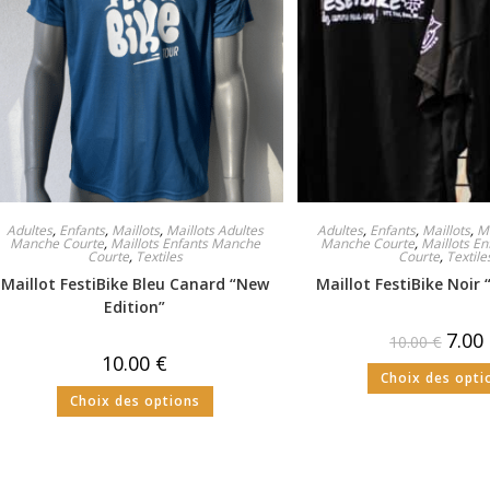
Adultes
,
Enfants
,
Maillots
,
Maillots Adultes
Adultes
,
Enfants
,
Maillots
,
Ma
Manche Courte
,
Maillots Enfants Manche
Manche Courte
,
Maillots E
Courte
,
Textiles
Courte
,
Textile
Maillot FestiBike Bleu Canard “New
Maillot FestiBike Noir 
Edition”
7.00
10.00
€
10.00
€
Choix des opti
Choix des options