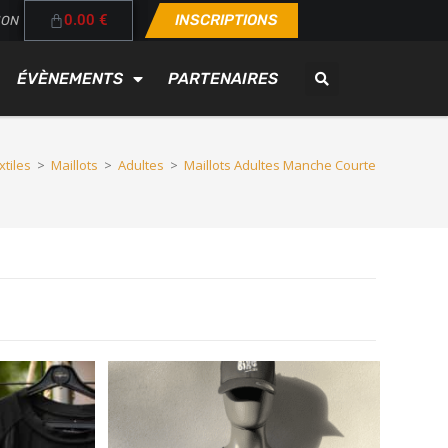
0.00
€
INSCRIPTIONS
ION
ÉVÈNEMENTS
PARTENAIRES
xtiles
>
Maillots
>
Adultes
>
Maillots Adultes Manche Courte