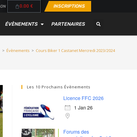
0.00
€
INSCRIPTIONS
ION
ÉVÈNEMENTS
PARTENAIRES
…
>
Évènements
>
Cours Biker 1 Castanet Mercredi 2023/2024
Les 10 Prochains Évènements
Licence FFC 2026
1 Jan 26
Forums des