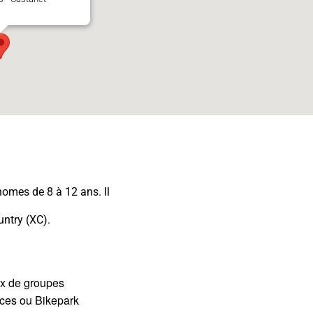
nomes de 8 à 12 ans. Il
untry (XC).
ux de groupes
ces ou Bikepark