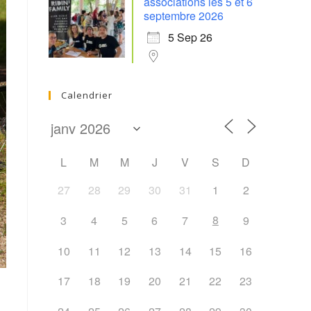
associations les 5 et 6
septembre 2026
5 Sep 26
Calendrier
L
M
M
J
V
S
D
27
28
29
30
31
1
2
8
3
4
5
6
7
9
10
11
12
13
14
15
16
17
18
19
20
21
22
23