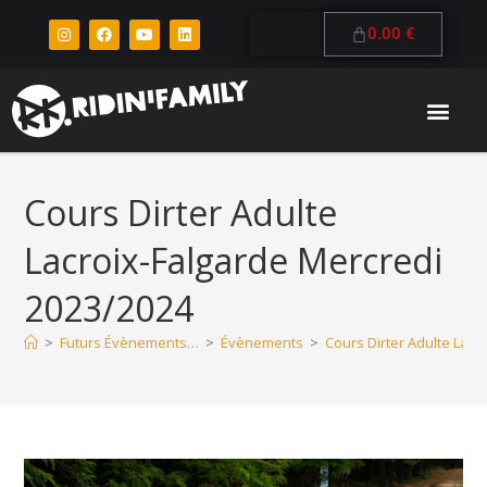
0.00
€
Cours Dirter Adulte
Lacroix-Falgarde Mercredi
2023/2024
>
Futurs Évènements…
>
Évènements
>
Cours Dirter Adulte Lacr