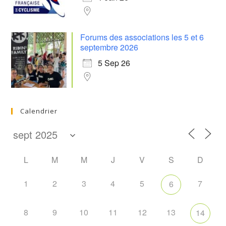
Forums des associations les 5 et 6
septembre 2026
5 Sep 26
Calendrier
L
M
M
J
V
S
D
1
2
3
4
5
7
6
8
9
10
11
12
13
14