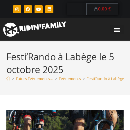
0.00
€
Festi’Rando à Labège le 5
octobre 2025
>
Futurs Évènements…
>
Évènements
>
Festi’Rando à Labège le 