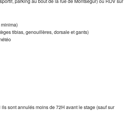
sportif, parking au bout de la rue de Montségur) ou RDV sur
à minima)
tèges tibias, genouillères, dorsale et gants)
 météo
i ils sont annulés moins de 72H avant le stage (sauf sur