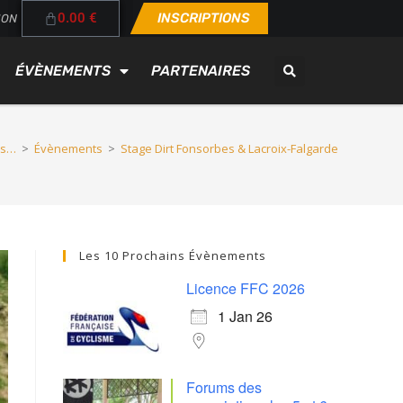
0.00
€
INSCRIPTIONS
ION
ÉVÈNEMENTS
PARTENAIRES
ts…
>
Évènements
>
Stage Dirt Fonsorbes & Lacroix-Falgarde
Les 10 Prochains Évènements
Licence FFC 2026
1 Jan 26
Forums des