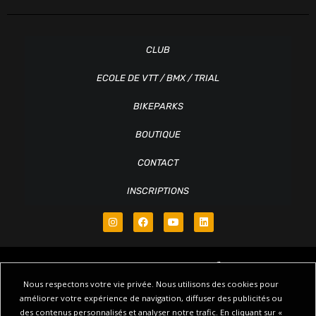
CLUB
ECOLE DE VTT / BMX / TRIAL
BIKEPARKS
BOUTIQUE
CONTACT
INSCRIPTIONS
Nous respectons votre vie privée. Nous utilisons des cookies pour
améliorer votre expérience de navigation, diffuser des publicités ou
des contenus personnalisés et analyser notre trafic. En cliquant sur «
© Copyright 2018 – 2026 Ridin’Family – Tous droits réservés |
Plan du