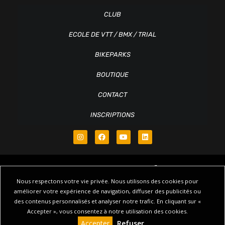
CLUB
ECOLE DE VTT / BMX / TRIAL
BIKEPARKS
BOUTIQUE
CONTACT
INSCRIPTIONS
Nous respectons votre vie privée. Nous utilisons des cookies pour
améliorer votre expérience de navigation, diffuser des publicités ou
des contenus personnalisés et analyser notre trafic. En cliquant sur «
© Copyright 2018 – 2026 Ridin’Family – Tous droits réservés |
Plan du
Accepter », vous consentez à notre utilisation des cookies.
Site
|
Mentions Légales et Politique de Confidentialité
|
CGV
Site
Accepter
Refuser
Gestion cookies
Web par Agence Pichinov