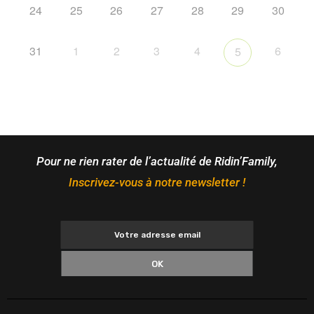
24
25
26
27
28
29
30
31
1
2
3
4
6
5
Pour ne rien rater de l’actualité de Ridin’Family,
Inscrivez-vous à notre newsletter !
OK