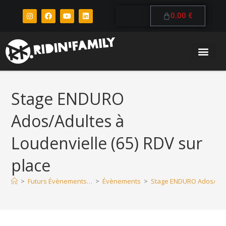
0.00
€
Stage ENDURO
Ados/Adultes à
Loudenvielle (65) RDV sur
place
>
Futurs Évènements…
>
Évènements
>
Stage ENDURO Ados/Adult