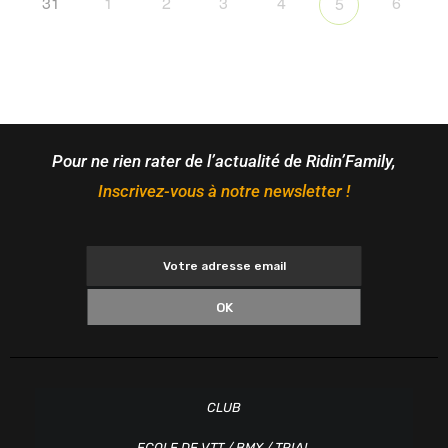
31
1
2
3
4
6
5
Pour ne rien rater de l’actualité de Ridin’Family,
Inscrivez-vous à notre newsletter !
OK
CLUB
ECOLE DE VTT / BMX / TRIAL