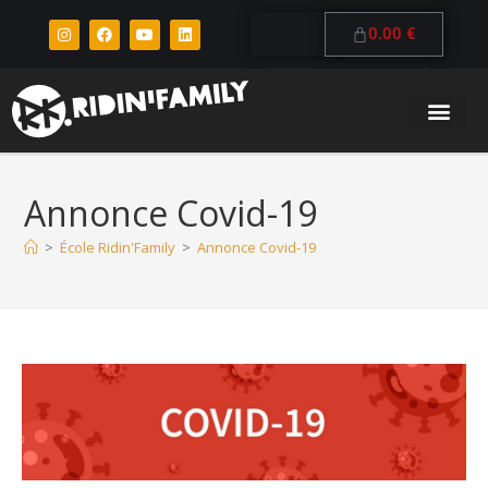
0.00
€
Annonce Covid-19
>
École Ridin'Family
>
Annonce Covid-19