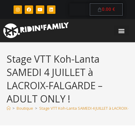
0.00
€
Stage VTT Koh-Lanta
SAMEDI 4 JUILLET à
LACROIX-FALGARDE –
ADULT ONLY !
>
Boutique
>
Stage VTT Koh-Lanta SAMEDI 4 JUILLET à LACROIX-FA