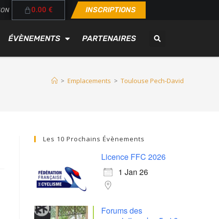
0.00
€
INSCRIPTIONS
ION
ÉVÈNEMENTS
PARTENAIRES
>
Emplacements
>
Toulouse Pech-David
Les 10 Prochains Évènements
Licence FFC 2026
1 Jan 26
Forums des