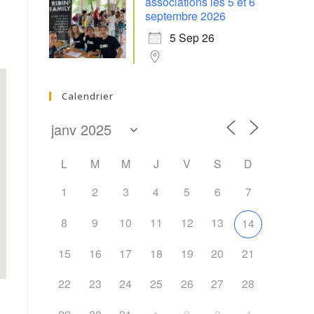
associations les 5 et 6
septembre 2026
5 Sep 26
Calendrier
L
M
M
J
V
S
D
1
2
3
4
5
6
7
8
9
10
11
12
13
14
15
16
17
18
19
20
21
22
23
24
25
26
27
28